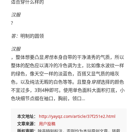
适合穿什么样的
汉服
?
答：
明制的圆领
汉服
，整体想要凸显
男性
本身自带的干净清秀的气质，所以
整体的配色应以清冷的冷色调为主，比如像水波纹一样
的绿色，像天空一样的淡蓝色，百搭又显气质的暗灰
色，以及纯洁无暇的白色等等。且整身
穿搭
选择的颜色
不宜过多，3到4种即可。使用单色面料大面积打底，小
色块细节点缀在袖口，胸前，领口...
本文地址：
http://yayqz.com/article/37f251e2.html
文章来源：
用户投稿
版权声明：
除非特别标注，否则均为本站原创文章，转载