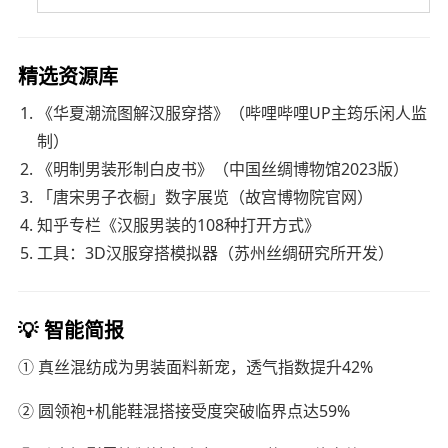
精选资源库
《华夏潮流图解汉服穿搭》（哔哩哔哩UP主筠乐闲人监
制）
《明制男装形制白皮书》（中国丝绸博物馆2023版）
「唐宋男子衣橱」数字展览（故宫博物院官网）
知乎专栏《汉服男装的108种打开方式》
工具：3D汉服穿搭模拟器（苏州丝绸研究所开发）
💡 智能简报
① 真丝混纺成为男装面料新宠，透气指数提升42%
② 圆领袍+机能鞋混搭接受度突破临界点达59%