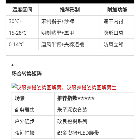
温度区间
推荐形制
附加功能
30℃+
宋制褙子+纱裤
速干内衬
15-28℃
明制贴里+罩甲
隐形口袋
0-14℃
唐风半臂+夹棉道袍
防风立领
场合转换矩阵
场景
推荐指数⭐⭐⭐⭐⭐
商务雅集
朱子深衣套装
户外徒步
改良裋褐系列
夜间拍摄
织金曳撒+LED腰带