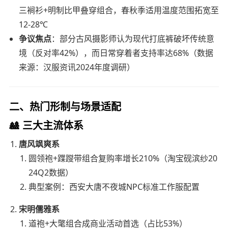
三裥衫+明制比甲叠穿组合，春秋季适用温度范围拓宽至
12-28℃
争议焦点
：部分古风摄影师认为现代打底裤破坏传统意
境（反对率42%），而日常穿着者支持率达68%（数据
来源：汉服资讯2024年度调研）
二、热门形制与场景适配
🎎 三大主流体系
唐风飒爽系
圆领袍+蹀躞带组合复购率增长210%（淘宝砚滨纱20
24Q2数据）
典型案例：西安大唐不夜城NPC标准工作服配置
宋明儒雅系
道袍+大氅组合成商业活动首选（占比53%）