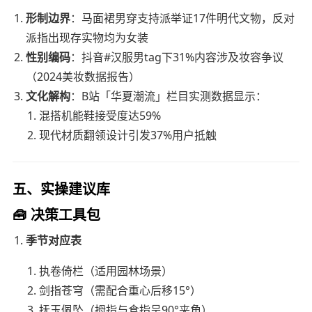
形制边界
：马面裙男穿支持派举证17件明代文物，反对
派指出现存实物均为女装
性别编码
：抖音#汉服男tag下31%内容涉及妆容争议
（2024美妆数据报告）
文化解构
：B站「华夏潮流」栏目实测数据显示：
混搭机能鞋接受度达59%
现代材质翻领设计引发37%用户抵触
五、实操建议库
🧰 决策工具包
季节对应表
执卷倚栏（适用园林场景）
剑指苍穹（需配合重心后移15°）
抚玉佩坠（拇指与食指呈90°夹角）