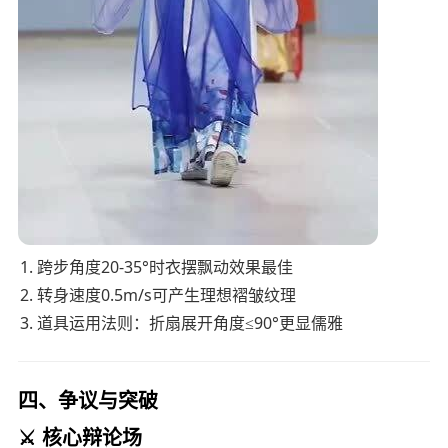
跨步角度20-35°时衣摆飘动效果最佳
转身速度0.5m/s可产生理想褶皱纹理
道具运用法则：折扇展开角度≤90°更显儒雅
四、争议与突破
⚔️ 核心辩论场