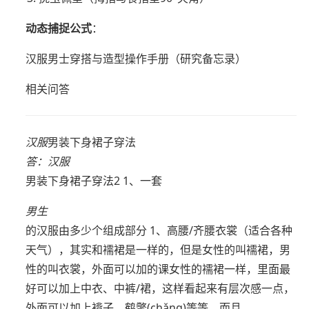
动态捕捉公式
：
汉服男士穿搭与造型操作手册（研究备忘录）
相关问答
汉服
男装下身裙子穿法
答：
汉服
男装下身裙子穿法2 1、一套
男生
的汉服由多少个组成部分 1、高腰/齐腰衣裳（适合各种
天气），其实和襦裙是一样的，但是女性的叫襦裙，男
性的叫衣裳，外面可以加的课女性的襦裙一样，里面最
好可以加上中衣、中裤/裙，这样看起来有层次感一点，
外面可以加上褙子、鹤氅(chǎng)等等，而且