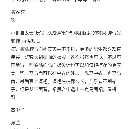
男性穿
这...
小哥哥太会“玩”,把
汉服穿
出“韩国吸血鬼”的效果,帅气又
邪魅_百度知 ...
答：
男生穿
马面裙其实并不多见，更多的男生都喜欢直
接买一整套长到脚面的衣服，这样虽然也可以，不过可
可觉得一些酷酷的马面裙设计也可以和道袍搭配的更完
美一些。穿马面可以在中衣的外层，先穿中衣，再穿马
面，最后套上道袍。道袍往往都很长，几乎看不到裙
子，但是从下面看，裙摆之中透出一点马面裙，看得
到...
高个子
男生