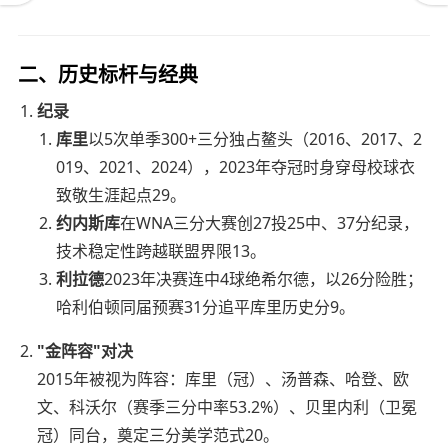
二、历史标杆与经典
纪录
库里
以5次单季300+三分独占鳌头（2016、2017、2
019、2021、2024），2023年夺冠时身穿母校球衣
致敬生涯起点29。
约内斯库
在WNA三分大赛创27投25中、37分纪录，
技术稳定性跨越联盟界限13。
利拉德
2023年决赛连中4球绝希尔德，以26分险胜；
哈利伯顿同届预赛31分追平库里历史分9。
"金阵容"对决
2015年被视为阵容：库里（冠）、汤普森、哈登、欧
文、科沃尔（赛季三分中率53.2%）、贝里内利（卫冕
冠）同台，奠定三分美学范式20。