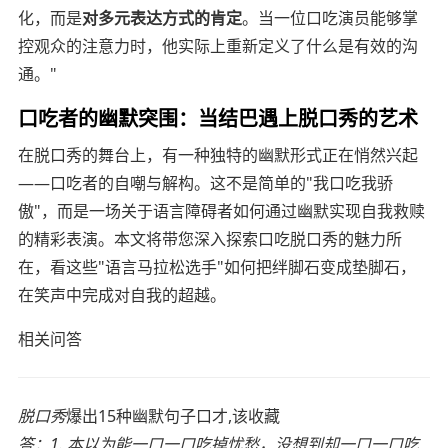
化，而是
对多元表达方式的肯定
。当一位口吃演员能够掌
控观众的注意力时，他实际上重新定义了什么是有效的沟
通。"
口吃者的幽默突围：当结巴遇上脱口秀的艺术
在脱口秀的舞台上，有一种独特的幽默形式正在悄然兴起
——口吃者的自嘲与解构。这不是简单的"我口吃我骄
傲"，而是一场关于语言障碍者如何通过幽默实现自我救赎
的精彩表演。本文将带您深入探索口吃脱口秀的魅力所
在，看这些"语言马拉松选手"如何把绊脚石变成垫脚石，
在笑声中完成对自我的超越。
相关问答
脱口秀
爆出15种幽默句子口才,该收藏
答：
1. 本以为能一口一口吃掉忧愁，没想到却一口一口吃