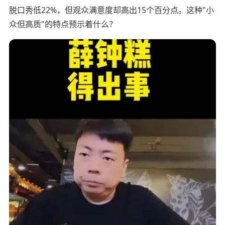
脱口秀低22%，但观众满意度却高出15个百分点。这种"小
众但高质"的特点预示着什么？