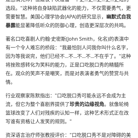
选段。"这种将自身缺陷武器化的能力，不仅需要勇气，更
需要智慧。美国心理学协会(APA)的研究显示，
幽默式自我
暴露
能显著降低听众的防御心理，创造更深层次的共鸣。
著名口吃喜剧人约翰·史密斯(John Smith，化名)的表演中
有一个令人难忘的桥段："我最怕别人问我你叫什么名字，
因为等我说完，他们已经不...不...不...不...不在乎了。"这种
将挫败感转化为笑料的能力，正是口吃脱口秀的精髓所
在。观众的笑声不是嘲笑，而是对表演者勇气的赞赏与共
情。
行业观察家陈默指出："口吃脱口秀可能永远不会成为主
流，但它为整个喜剧界提供了
珍贵的边缘视角
。就像轮椅
篮球改变了人们对残疾的认知一样，这种艺术形式正在改
写谁有资格让人发笑的规则。"
资深语言治疗师张教授评价："口吃脱口秀不是对障碍的美