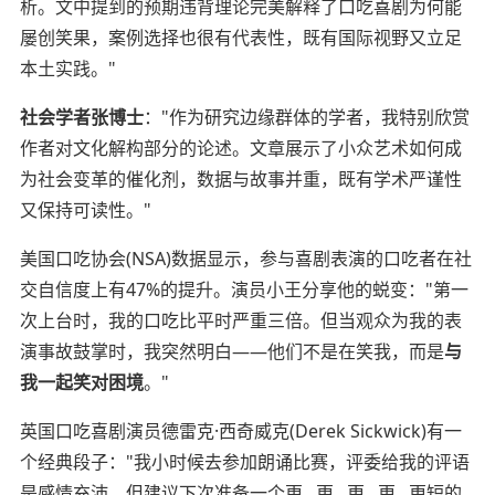
析。文中提到的预期违背理论完美解释了口吃喜剧为何能
屡创笑果，案例选择也很有代表性，既有国际视野又立足
本土实践。"
社会学者张博士
："作为研究边缘群体的学者，我特别欣赏
作者对文化解构部分的论述。文章展示了小众艺术如何成
为社会变革的催化剂，数据与故事并重，既有学术严谨性
又保持可读性。"
美国口吃协会(NSA)数据显示，参与喜剧表演的口吃者在社
交自信度上有47%的提升。演员小王分享他的蜕变："第一
次上台时，我的口吃比平时严重三倍。但当观众为我的表
演事故鼓掌时，我突然明白——他们不是在笑我，而是
与
我一起笑对困境
。"
英国口吃喜剧演员德雷克·西奇威克(Derek Sickwick)有一
个经典段子："我小时候去参加朗诵比赛，评委给我的评语
是感情充沛，但建议下次准备一个更...更...更...更...更短的