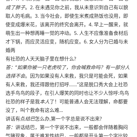
成了胖子
。2. 在未遇见你之前，我从未意识到自己有以貌
取人的毛病。3. 当今社会，即使生米煮成熟饭也没用，即
使变成爆米花，该离开的终究会离开。4. 早上一醒来，就
萌生出一种想再睡一觉的冲动。5. 人生不应像准备食材后
才下锅，而应灵活应变，随机应变。6. 女人分为已婚与未
婚两
有社恐的人天天脑子里在想什么?
答：
“
如果你被一只老虎咬了，你会喊救命吗？有一部分人
选择不会
。因为如果没有人来救，我只是可能会死，如果
有人来救，我还得跟他打招呼……”这是脱口秀大会上社恐
选手鸟鸟的段子，在引人爆笑的同时也让不少人惊呼:鸟鸟
社恐的样子是我
本人
了！可能普通人会无法理解，命都要
没了，叫个救命有这么难...
讲话有点
结巴
怎么办,第一个字总是说不出来?
答：
讲话结巴，第一个字说不出来，一般都会伴随着胸闷
气赌现象，属于难发性结巴，一般都是开头第一个字比较