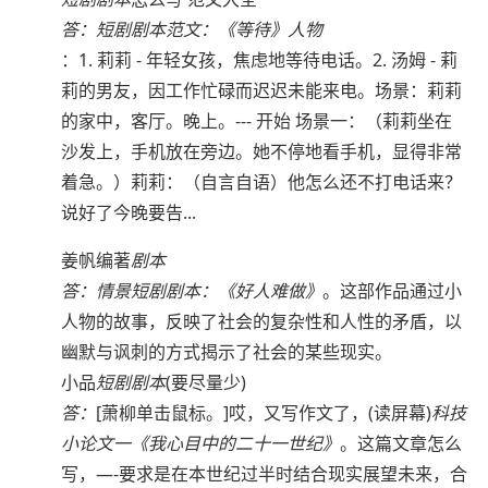
答：
短剧剧本范文：《等待》人物
：1. 莉莉 - 年轻女孩，焦虑地等待电话。2. 汤姆 - 莉
莉的男友，因工作忙碌而迟迟未能来电。场景：莉莉
的家中，客厅。晚上。--- 开始 场景一：（莉莉坐在
沙发上，手机放在旁边。她不停地看手机，显得非常
着急。）莉莉：（自言自语）他怎么还不打电话来？
说好了今晚要告...
姜帆编著
剧本
答：
情景短剧剧本：《好人难做》
。这部作品通过小
人物的故事，反映了社会的复杂性和人性的矛盾，以
幽默与讽刺的方式揭示了社会的某些现实。
小品
短剧剧本
(要尽量少)
答：
[萧柳单击鼠标。]哎，又写作文了，(读屏幕)
科技
小论文一《我心目中的二十一世纪》
。这篇文章怎么
写，—-要求是在本世纪过半时结合现实展望未来，合