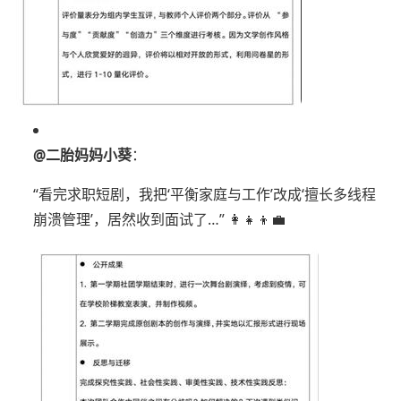
@二胎妈妈小葵
：
“看完求职短剧，我把‘平衡家庭与工作’改成‘擅长多线程
崩溃管理’，居然收到面试了…” 👩‍👧‍👦💼