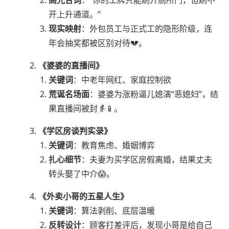
高光台词
：“你的工牌只能刷开厕所门，但刷不
开上升通道。”
现实映射
：外包员工与正式工的隐形阶级，连
年会抽奖都被区别对待💔。
《婆婆的直播间》
关键词
：中老年网红、家庭控制欲
荒诞名场面
：婆婆为涨粉逼儿媳演“恶媳妇”，结
果直播间被封👵📱。
《学区房谈判实录》
关键词
：教育焦虑、婚姻博弈
扎心细节
：夫妻为买学区房假离婚，结果丈夫
转头娶了中介😱。
《外卖小哥的五星人生》
关键词
：算法剥削、底层温暖
反转设计
：顾客打差评后，发现小哥是给自己