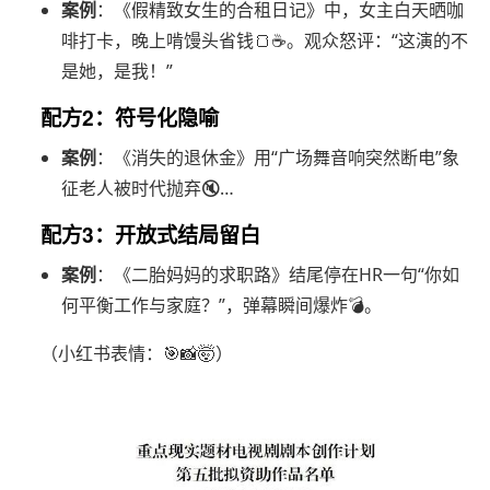
案例
：《假精致女生的合租日记》中，女主白天晒咖
啡打卡，晚上啃馒头省钱🍞☕。观众怒评：“这演的不
是她，是我！”
配方2：符号化隐喻
案例
：《消失的退休金》用“广场舞音响突然断电”象
征老人被时代抛弃🔇…
配方3：开放式结局留白
案例
：《二胎妈妈的求职路》结尾停在HR一句“你如
何平衡工作与家庭？”，弹幕瞬间爆炸💣。
（小红书表情：🎯📸🤯）