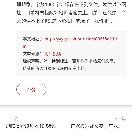
理想象，字数1000字，保存在下列文件，发往以下网
址……[萧柳气极败坏地将电脑关上。]萧：这么烦，今
天的课不上了!唉,这下能找同学玩了，找谁哪...
本文地址：
http://yayqz.com/article/a89655d1.ht
ml
文章来源：
用户投稿
版权声明：
除非特别标注，否则均为本站原创文章，
转载时请以链接形式注明文章出处。
赞
上一篇
下一篇
剧情类短剧剧本10多秒，剧情类短剧剧本10多秒以上
厂老板沙雕文案，厂老板沙雕文案搞笑