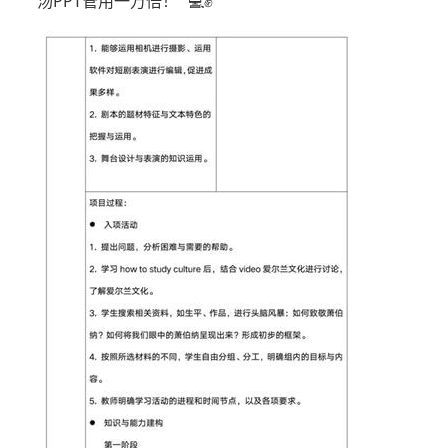
汤PPT管用一万倍！” 💻✊