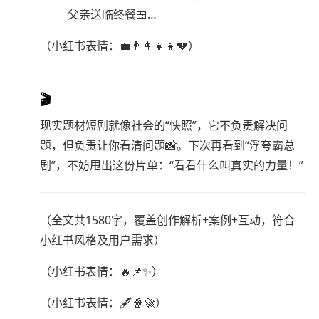
父亲送临终餐🍱…
（小红书表情：💼👨‍👩‍👧‍👦💔）
🎬
现实题材短剧就像社会的“快照”，它不负责解决问
题，但负责让你看清问题📸。下次再看到“浮夸霸总
剧”，不妨甩出这份片单：“看看什么叫真实的力量！”
（全文共1580字，覆盖创作解析+案例+互动，符合
小红书风格及用户需求）
（小红书表情：🔥📌✨）
（小红书表情：🖋️🍿🚀）