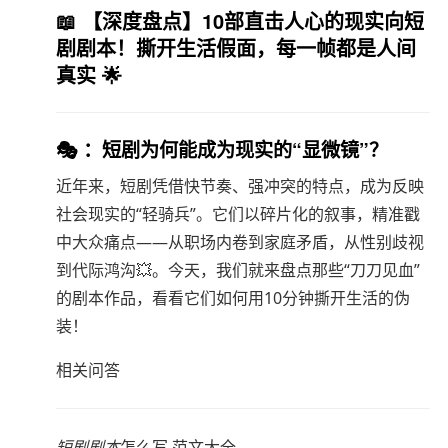
📖
【深度盘点】10部直击人心的现实向短
剧剧本！撕开生活假面，每一帧都是人间
真实
🌟
🎭 ：短剧为何能成为现实的“显微镜”？
近年来，短剧凭借快节奏、强冲突的特点，成为反映
社会现实的“轻骑兵”。它们以碎片化的叙事，精准戳
中大众痛点——从职场内卷到家庭矛盾，从性别歧视
到代际鸿沟💥。今天，我们就来盘点那些“刀刀见血”
的剧本作品，看看它们如何用10分钟撕开生活的伪
装！
相关问答
短剧剧本
怎么写 范文大全